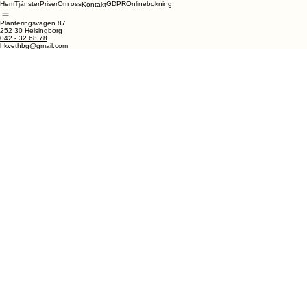
Hem
Tjänster
Priser
Om oss
GDPR
Onlinebokning
Kontakt
Planteringsvägen 87
252 30 Helsingborg
042 - 32 68 78
hkvethbg@gmail.com